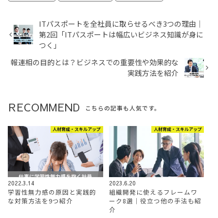
ITパスポートを全社員に取らせるべき3つの理由│
第2回「ITパスポートは幅広いビジネス知識が身に
つく」
報連相の目的とは？ビジネスでの重要性や効果的な
実践方法を紹介
RECOMMEND
こちらの記事も人気です。
人材育成・スキルアップ
人材育成・スキルアップ
2022.3.14
2023.6.20
学習性無力感の原因と実践的
組織開発に使えるフレームワ
な対策方法を9つ紹介
ーク8選｜役立つ他の手法も紹
介