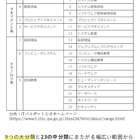
9つの大分類
と
23の中分類
にまたがる幅広い範囲から