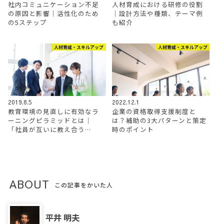
社内コミュニケーション不足
人材育成における研修の役割
の原因と影響｜活性化のため
｜設計方法や種類、テーマ例
の5ステップ
も紹介
人材育成・スキルアップ
人材育成・スキルアップ
2019.8.5
2022.12.1
教育環境の見直しに有効なラ
企業の資格取得支援制度と
ーニングピラミッドとは｜
は？補助の3大パターンと策定
「社員が互いに教え合う…
時のポイント
ABOUT
この記事をかいた人
平井 明夫