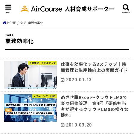
menu
search
HOME
タグ : 業務効率化
業務効率化
仕事を効率化する3ステップ｜時
人材育成・スキルアップ
間管理と生産性向上の実践ガイド
2020.01.13
めざせ脱Excel～クラウドLMSで
ｅラーニング・LMS
楽々研修管理│第4回「研修担当
者が得するクラウドLMSの様々な
機能」
2019.03.20