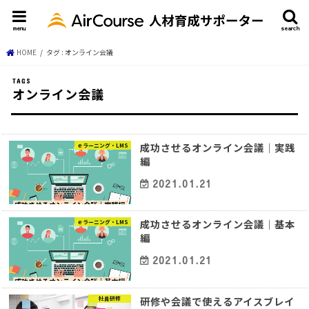
menu
search
HOME
タグ : オンライン会議
オンライン会議
成功させるオンライン会議│実践
ｅラーニング・LMS
編
2021.01.21
成功させるオンライン会議│基本
ｅラーニング・LMS
編
2021.01.21
研修や会議で使えるアイスブレイ
社員研修