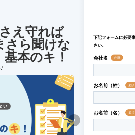
」さえ守れば
まさら聞けな
」基本のキ！
ド