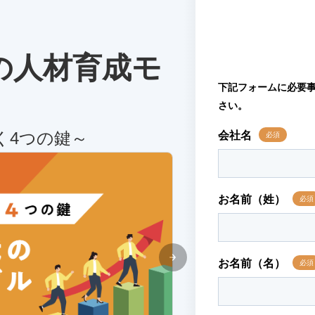
の人材育成モ
く4つの鍵～