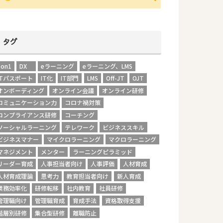
タグ
1on1
DX
eラーニング
eラーニング、LMS
ITパスポート
IT化
IT部門
LMS
Off-JT
OJT
オンボーディング
オンライン会議
オンライン研修
コミュニケーション力
コロナ禍対策
コンプライアンス研修
コーチング
ソーシャルラーニング
テレワーク
ビジネススキル
ビジネスマナー
マイクロラーニング
マクロラーニング
マネジメント
メンター
ラーニングピラミッド
リーダー育成
人事担当者向け
人事評価
人材育成
人材育成理論
思考力
教育担当者向け
新人育成
業務効率化
研修転移
社内教育
社員研修
管理職向け
管理職育成
育成手法
資格取得支援
階層別研修
集合型研修
離職防止