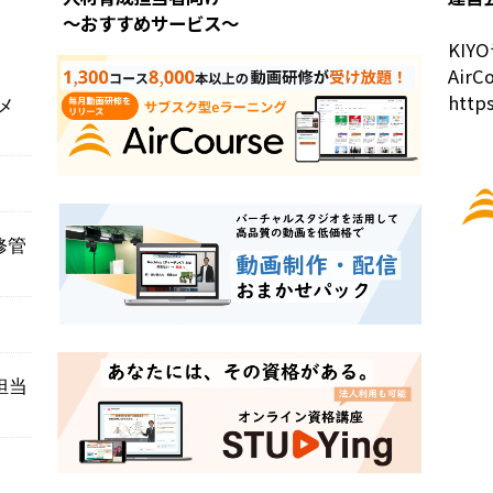
～おすすめサービス～
KI
Air
https
メ
？
修管
担当