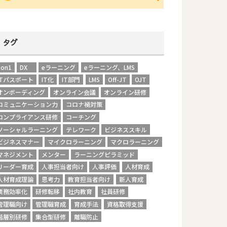
タグ
1on1
DX
eラーニング
eラーニング、LMS
ITパスポート
IT化
IT部門
LMS
Off-JT
OJT
オンボーディング
オンライン会議
オンライン研修
コミュニケーション力
コロナ禍対策
コンプライアンス研修
コーチング
ソーシャルラーニング
テレワーク
ビジネススキル
ビジネスマナー
マイクロラーニング
マクロラーニング
マネジメント
メンター
ラーニングピラミッド
リーダー育成
人事担当者向け
人事評価
人材育成
人材育成理論
思考力
教育担当者向け
新人育成
業務効率化
研修転移
社内教育
社員研修
管理職向け
管理職育成
育成手法
資格取得支援
階層別研修
集合型研修
離職防止