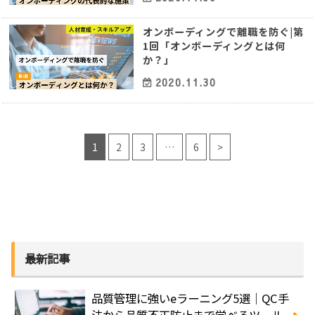
オンボーディングで離職を防ぐ|第
人材育成・スキルアップ
1回「オンボーディングとは何
か？」
2020.11.30
1
2
3
…
6
>
最新記事
品質管理に強いeラーニング5選｜QC手
法から品質不正防止まで学べるツール