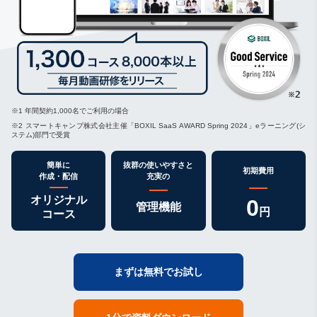
※1 年間契約1,000名でご利用の場合
※2 スマートキャンプ株式会社主催「BOXIL SaaS AWARD Spring 2024」eラーニング(シ
ステム)部門で受賞
簡単に
抜群の使いやすさと
初期費用
作成・配信
充実の
オリジナル
0
管理機能
円
コース
まずは無料でお試し