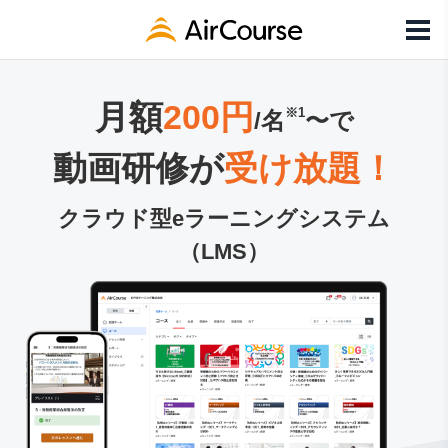
月額
200円
※1
/名
〜で
動画研修が
受け放題！
クラウド型eラーニングシステム
（LMS）