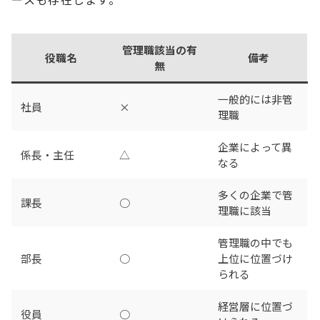
管理職該当の有
役職名
備考
無
一般的には非管
社員
×
理職
企業によって異
係長・主任
△
なる
多くの企業で管
課長
○
理職に該当
管理職の中でも
部長
○
上位に位置づけ
られる
経営層に位置づ
役員
○