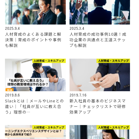
2025.9.4
2025.3.4
人材育成のよくある課題と解
人材育成の成功事例10選！成
決策｜育成のポイントや事例
功企業の共通点と王道ステッ
も解説
プも解説
人材育成・スキルアップ
人材育成・スキルアップ
2019.8.6
2019.7.16
Slackとは│メールやLineとの
新入社員の基本のビジネスマ
違い│「社員が互いに教え合
ナー｜チェックリストで研修
う」理想の…
効果アップ
人材育成・スキルアップ
人材育成・スキルアップ