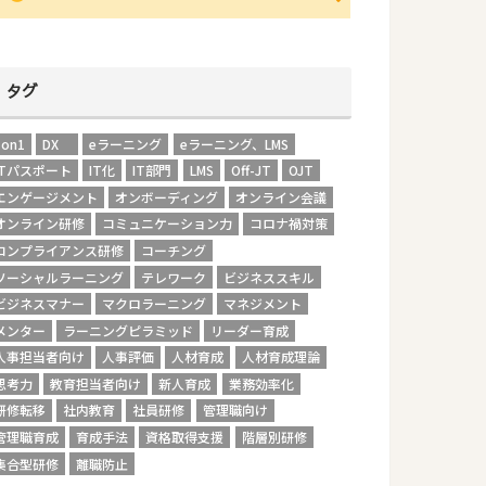
タグ
1on1
DX
eラーニング
eラーニング、LMS
ITパスポート
IT化
IT部門
LMS
Off-JT
OJT
エンゲージメント
オンボーディング
オンライン会議
オンライン研修
コミュニケーション力
コロナ禍対策
コンプライアンス研修
コーチング
ソーシャルラーニング
テレワーク
ビジネススキル
ビジネスマナー
マクロラーニング
マネジメント
メンター
ラーニングピラミッド
リーダー育成
人事担当者向け
人事評価
人材育成
人材育成理論
思考力
教育担当者向け
新人育成
業務効率化
研修転移
社内教育
社員研修
管理職向け
管理職育成
育成手法
資格取得支援
階層別研修
集合型研修
離職防止