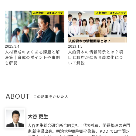
人材育成・スキルアップ
人材育成・スキルアップ
2025.9.4
2023.1.5
人材育成のよくある課題と解
人的資本の情報開示とは？項
決策｜育成のポイントや事例
目と政府が進める義務化につ
も解説
いて解説
ABOUT
この記事をかいた人
大谷 更生
大谷更生総合研究所合同会社：代表社員、問題整理の専門
家 新潟県出身。明治大学商学部卒業後、KDDIで18年間シ