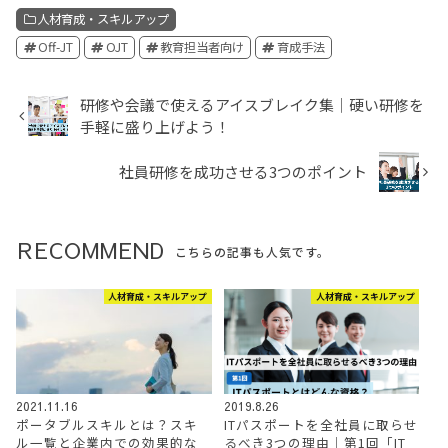
人材育成・スキルアップ
Off-JT
OJT
教育担当者向け
育成手法
研修や会議で使えるアイスブレイク集│硬い研修を
手軽に盛り上げよう！
社員研修を成功させる3つのポイント
RECOMMEND
こちらの記事も人気です。
人材育成・スキルアップ
人材育成・スキルアップ
2021.11.16
2019.8.26
ポータブルスキルとは？スキ
ITパスポートを全社員に取らせ
ル一覧と企業内での効果的な
るべき3つの理由│第1回「IT