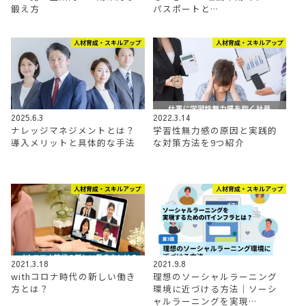
鍛え方
パスポートと…
人材育成・スキルアップ
人材育成・スキルアップ
2025.6.3
2022.3.14
ナレッジマネジメントとは？
学習性無力感の原因と実践的
導入メリットと具体的な手法
な対策方法を9つ紹介
人材育成・スキルアップ
人材育成・スキルアップ
2021.3.18
2021.9.8
withコロナ時代の新しい働き
理想のソーシャルラーニング
方とは？
環境に近づける方法｜ソーシ
ャルラーニングを実現…