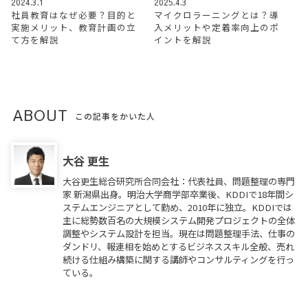
2024.3.1
2025.4.3
社員教育はなぜ必要？目的と
マイクロラーニングとは？導
実施メリット、教育計画の立
入メリットや定着率向上のポ
て方を解説
イントを解説
ABOUT
この記事をかいた人
大谷 更生
大谷更生総合研究所合同会社：代表社員、問題整理の専門
家 新潟県出身。明治大学商学部卒業後、KDDIで18年間シ
ステムエンジニアとして勤め、2010年に独立。KDDIでは
主に総勢数百名の大規模システム開発プロジェクトの全体
調整やシステム設計を担当。現在は問題整理手法、仕事の
ダンドリ、報連相を始めとするビジネススキル全般、売れ
続ける仕組み構築に関する講師やコンサルティングを行っ
ている。