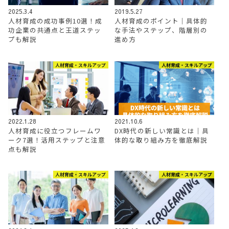
2025.3.4
2019.5.27
人材育成の成功事例10選！成
人材育成のポイント｜具体的
功企業の共通点と王道ステッ
な手法やステップ、階層別の
プも解説
進め方
人材育成・スキルアップ
人材育成・スキルアップ
2022.1.28
2021.10.6
人材育成に役立つフレームワ
DX時代の新しい常識とは｜具
ーク7選！活用ステップと注意
体的な取り組み方を徹底解説
点も解説
人材育成・スキルアップ
人材育成・スキルアップ