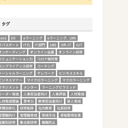
タグ
1on1
DX
eラーニング
eラーニング、LMS
ITパスポート
IT化
IT部門
LMS
Off-JT
OJT
オンボーディング
オンライン会議
オンライン研修
コミュニケーション力
コロナ禍対策
コンプライアンス研修
コーチング
ソーシャルラーニング
テレワーク
ビジネススキル
ビジネスマナー
マイクロラーニング
マクロラーニング
マネジメント
メンター
ラーニングピラミッド
リーダー育成
人事担当者向け
人事評価
人材育成
人材育成理論
思考力
教育担当者向け
新人育成
業務効率化
研修転移
社内教育
社員研修
管理職向け
管理職育成
育成手法
資格取得支援
階層別研修
集合型研修
離職防止