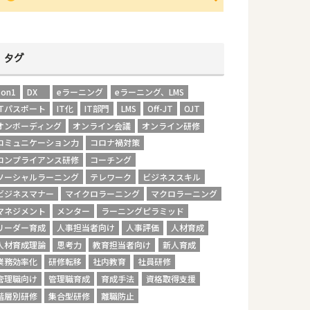
タグ
1on1
DX
eラーニング
eラーニング、LMS
ITパスポート
IT化
IT部門
LMS
Off-JT
OJT
オンボーディング
オンライン会議
オンライン研修
コミュニケーション力
コロナ禍対策
コンプライアンス研修
コーチング
ソーシャルラーニング
テレワーク
ビジネススキル
ビジネスマナー
マイクロラーニング
マクロラーニング
マネジメント
メンター
ラーニングピラミッド
リーダー育成
人事担当者向け
人事評価
人材育成
人材育成理論
思考力
教育担当者向け
新人育成
業務効率化
研修転移
社内教育
社員研修
管理職向け
管理職育成
育成手法
資格取得支援
階層別研修
集合型研修
離職防止