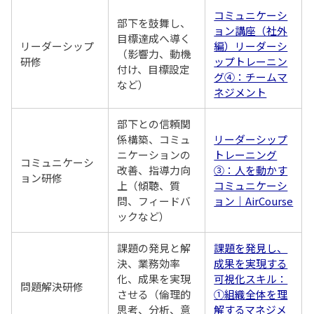
コミュニケーシ
部下を鼓舞し、
ョン講座（社外
目標達成へ導く
リーダーシップ
編）リーダーシ
（影響力、動機
研修
ップトレーニン
付け、目標設定
グ④：チームマ
など）
ネジメント
部下との信頼関
係構築、コミュ
リーダーシップ
ニケーションの
トレーニング
コミュニケーシ
改善、指導力向
③：人を動かす
ョン研修
上（傾聴、質
コミュニケーシ
問、フィードバ
ョン｜AirCourse
ックなど）
課題の発見と解
課題を発見し、
決、業務効率
成果を実現する
化、成果を実現
可視化スキル：
問題解決研修
させる（倫理的
①組織全体を理
思考、分析、意
解するマネジメ