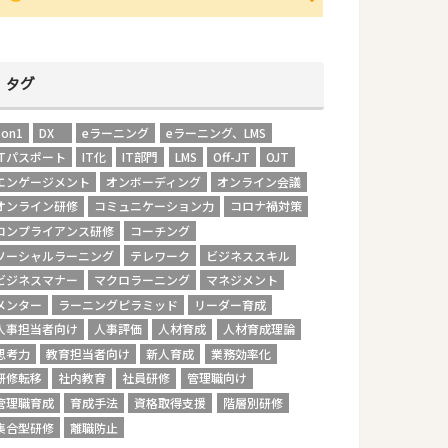
タグ
1on1
DX
eラーニング
eラーニング、LMS
ITパスポート
IT化
IT部門
LMS
Off-JT
OJT
エンゲージメント
オンボーディング
オンライン会議
オンライン研修
コミュニケーション力
コロナ禍対策
コンプライアンス研修
コーチング
ソーシャルラーニング
テレワーク
ビジネススキル
ビジネスマナー
マクロラーニング
マネジメント
メンター
ラーニングピラミッド
リーダー育成
人事担当者向け
人事評価
人材育成
人材育成理論
思考力
教育担当者向け
新人育成
業務効率化
研修転移
社内教育
社員研修
管理職向け
管理職育成
育成手法
資格取得支援
階層別研修
集合型研修
離職防止