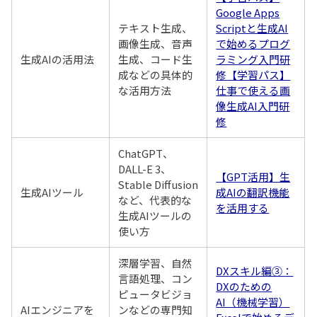
Google Apps
テキスト生成、
Scriptと生成AI
画像生成、音声
で始めるプログ
生成AIの活用法
生成、コード生
ラミング入門研
成などの具体的
修
【学習パス】
な活用方法
仕事で使える画
像生成AI入門研
修
ChatGPT、
DALL-E 3、
【GPT活用】生
Stable Diffusion
生成AIツール
成AIの翻訳機能
など、代表的な
を活用する
生成AIツールの
使い方
深層学習、自然
DXスキル編③：
言語処理、コン
DXのための
ピュータビジョ
AI（機械学習）
AIエンジニアを
ンなどの専門知