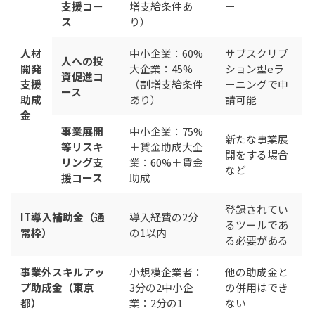
支援コー
増支給条件あ
ー
ス
り）
人材
中小企業：60%
サブスクリプ
人への投
開発
大企業：45%
ション型eラ
資促進コ
支援
（割増支給条件
ーニングで申
ース
助成
あり）
請可能
金
事業展開
中小企業：75%
新たな事業展
等リスキ
＋賃金助成大企
開をする場合
リング支
業：60%＋賃金
など
援コース
助成
登録されてい
IT導入補助金（通
導入経費の2分
るツールであ
常枠）
の1以内
る必要がある
事業外スキルアッ
小規模企業者：
他の助成金と
プ助成金（東京
3分の2中小企
の併用はでき
都）
業：2分の1
ない