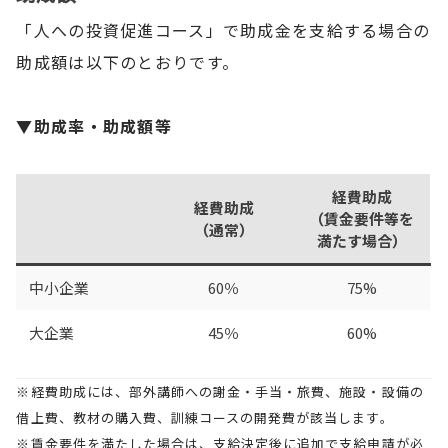
「人への投資促進コース」で助成金を支給する場合の
助成額は以下のとおりです。
▼助成率・助成額等
経費助成
経費助成
（賃金要件等を
（通常）
満たす場合）
中小企業
60％
75%
大企業
45％
60%
※経費助成には、部外講師への謝金・手当・旅費、施設・設備の
借上費、教材の購入費、訓練コースの開発費が該当します。
※賃金要件を満たした場合は、支給決定後に追加で支給申請が必