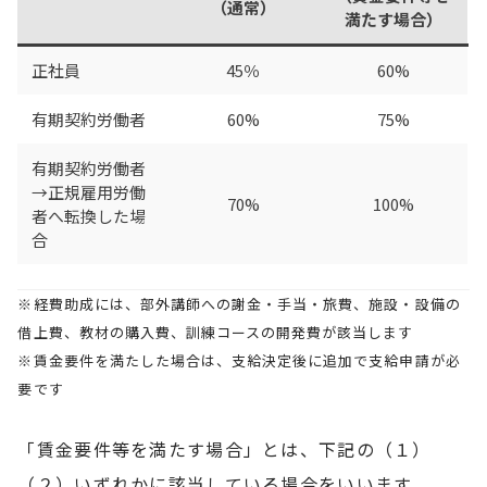
（通常）
満たす場合）
正社員
45％
60%
有期契約労働者
60%
75%
有期契約労働者
→正規雇用労働
70%
100%
者へ転換した場
合
※経費助成には、部外講師への謝金・手当・旅費、施設・設備の
借上費、教材の購入費、訓練コースの開発費が該当します
※賃金要件を満たした場合は、支給決定後に追加で支給申請が必
要です
「賃金要件等を満たす場合」とは、下記の（１）
（２）いずれかに該当している場合をいいます。