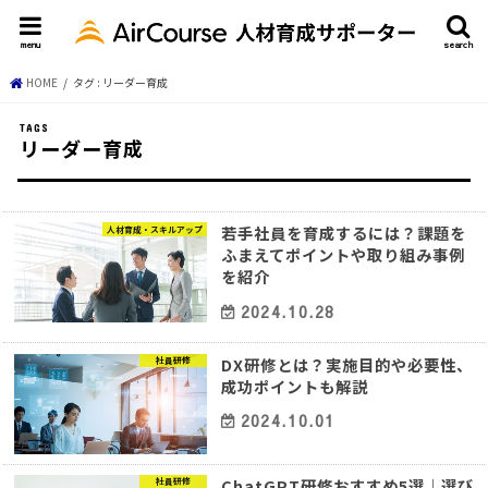
menu
search
HOME
タグ : リーダー育成
リーダー育成
若手社員を育成するには？課題を
人材育成・スキルアップ
ふまえてポイントや取り組み事例
を紹介
2024.10.28
DX研修とは？実施目的や必要性、
社員研修
成功ポイントも解説
2024.10.01
ChatGPT研修おすすめ5選｜選び
社員研修