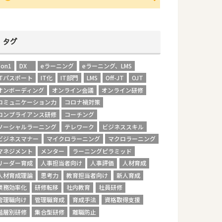
タグ
1on1
DX
eラーニング
eラーニング、LMS
ITパスポート
IT化
IT部門
LMS
Off-JT
OJT
オンボーディング
オンライン会議
オンライン研修
コミュニケーション力
コロナ禍対策
コンプライアンス研修
コーチング
ソーシャルラーニング
テレワーク
ビジネススキル
ビジネスマナー
マイクロラーニング
マクロラーニング
マネジメント
メンター
ラーニングピラミッド
リーダー育成
人事担当者向け
人事評価
人材育成
人材育成理論
思考力
教育担当者向け
新人育成
業務効率化
研修転移
社内教育
社員研修
管理職向け
管理職育成
育成手法
資格取得支援
階層別研修
集合型研修
離職防止