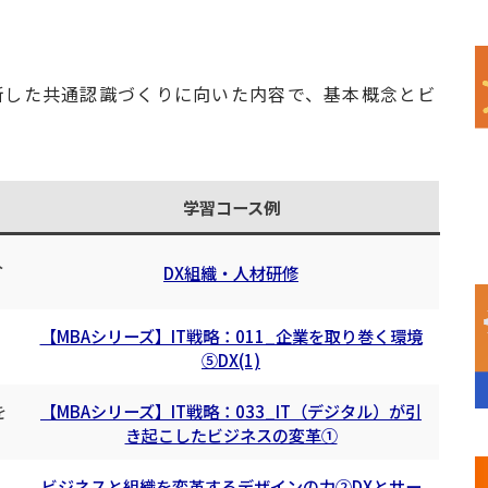
断した共通認識づくりに向いた内容で、基本概念とビ
学習コース例
人
DX組織・人材研修
【MBAシリーズ】IT戦略：011_企業を取り巻く環境
⑤DX(1)
を
【MBAシリーズ】IT戦略：033_IT（デジタル）が引
き起こしたビジネスの変革①
え
ビジネスと組織を変革するデザインの力②DXとサー