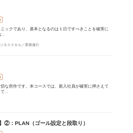
ス
クニックであり、基本となるのは１日ですべきことを確実に
な
...
ジネススキル／業務遂行
ス
大切な所作です。本コースでは、新入社員が確実に押さえて
って
...
】②：PLAN（ゴール設定と段取り）