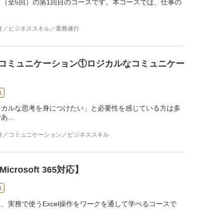
（全5回）の第1回目のコースです。本コースでは、仕事の
け／ビジネススキル／業務遂行
コミュニケーション①ロジカルなコミュニケー
ス
ジカルな思考を身につけたい」と必要性を感じている方は多
であ
...
け／コミュニケーション／ビジネススキル
rosoft 365対応】
ス
実務で使うExcel操作をワークを通して学べるコースで