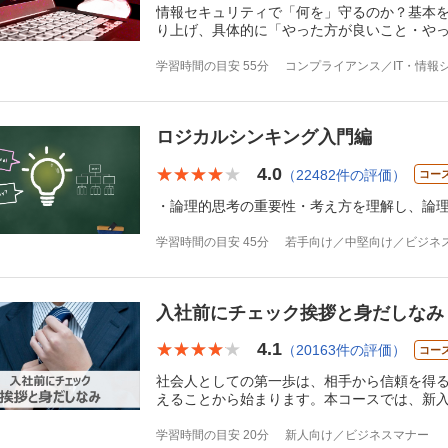
情報セキュリティで「何を」守るのか？基本
り上げ、具体的に「やった方が良いこと・や
学習時間の目安 55分
コンプライアンス／IT・情報
ロジカルシンキング入門編
4.0
★★★★★
★★★★★
（22482件の評価）
コー
・論理的思考の重要性・考え方を理解し、論
学習時間の目安 45分
若手向け／中堅向け／ビジネ
入社前にチェック挨拶と身だしなみ
4.1
★★★★★
★★★★★
（20163件の評価）
コー
社会人としての第一歩は、相手から信頼を得る
えることから始まります。本コースでは、新
学習時間の目安 20分
新人向け／ビジネスマナー