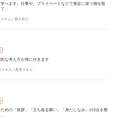
を学べます。仕事や、プライベートなどで身近に使う物を取
って
...
システム／新人向け
ス
理的な考え方が身に付きます
ススキル／思考スキル
ス
ための「挨拶」「立ち振る舞い」「身だしなみ」の3点を整
入
...