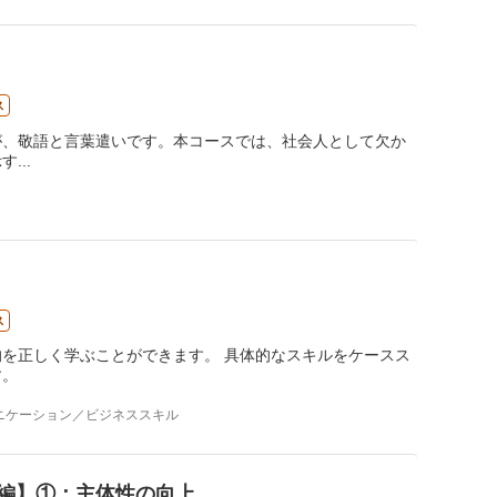
ス
が、敬語と言葉遣いです。本コースでは、社会人として欠か
示す
...
ス
を正しく学ぶことができます。 具体的なスキルをケースス
す。
ニケーション／ビジネススキル
編】①：主体性の向上