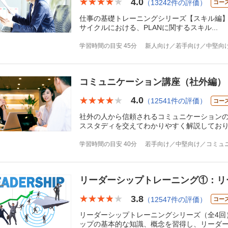
4.0
★★★★★
★★★★★
（13242件の評価）
コー
仕事の基礎トレーニングシリーズ【スキル編】
サイクルにおける、PLANに関するスキル
...
学習時間の目安 45分
新人向け／若手向け／中堅向
コミュニケーション講座（社外編）
4.0
★★★★★
★★★★★
（12541件の評価）
コー
社外の人から信頼されるコミュニケーションの
ススタディを交えてわかりやすく解説してお
学習時間の目安 40分
若手向け／中堅向け／コミュ
リーダーシップトレーニング①：リ
3.8
★★★★★
★★★★★
（12547件の評価）
コー
リーダーシップトレーニングシリーズ（全4回
ップの基本的な知識、概念を習得し、リーダ