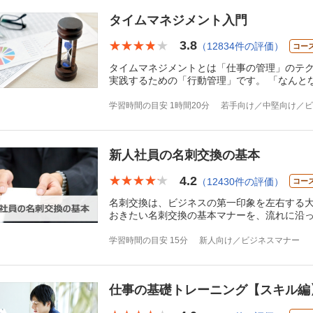
タイムマネジメント入門
3.8
★★★★★
★★★★★
（12834件の評価）
コー
タイムマネジメントとは「仕事の管理」のテ
実践するための「行動管理」です。 「なんと
学習時間の目安 1時間20分
若手向け／中堅向け／ビ
新人社員の名刺交換の基本
4.2
★★★★★
★★★★★
（12430件の評価）
コー
名刺交換は、ビジネスの第一印象を左右する
おきたい名刺交換の基本マナーを、流れに沿
学習時間の目安 15分
新人向け／ビジネスマナー
仕事の基礎トレーニング【スキル編