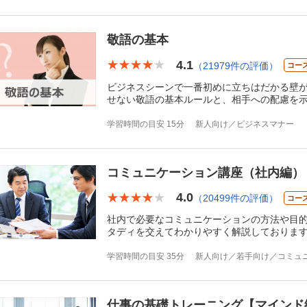
敬語の基本
4.1
★★★★★
★★★★★
（21979件の評価）
コー
ビジネスシーンで一番初めに立ちはだかる壁
せない敬語の基本ルールと、相手への配慮を
学習時間の目安 15分
新人向け／ビジネスマナー
コミュニケーション講座（社内編）
4.0
★★★★★
★★★★★
（20499件の評価）
コー
社内で必要なコミュニケーションの方法や目的
タディを交えてわかりやすく解説しておりま
学習時間の目安 35分
新人向け／若手向け／コミュ
仕事の基礎トレーニング【マインド