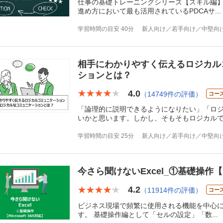
仕事の基礎トレーニングシリーズ【スキル編】
進め方において最も活用されているPDCAサ
...
学習時間の目安 40分
新人向け／若手向け／中堅向
相手にわかりやすく伝えるロジカル
ションとは？
4.0
★★★★★
★★★★★
（14749件の評価）
コー
「論理的に説明できるようになりたい」「ロ
いかと思います。しかし、そもそもロジカル
学習時間の目安 25分
新人向け／若手向け／中堅向
今さら聞けないExcel_①基礎操作【Mic
4.2
★★★★★
★★★★★
（11914件の評価）
コー
ビジネス現場で頻繁に使用される機能を中心に、
す。 基礎操作編として「セルの設定」「数
...