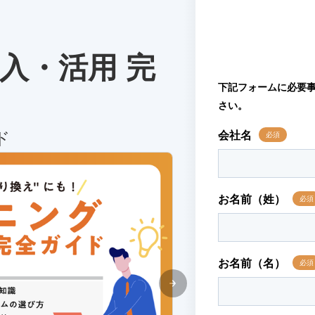
入・活用 完
ド