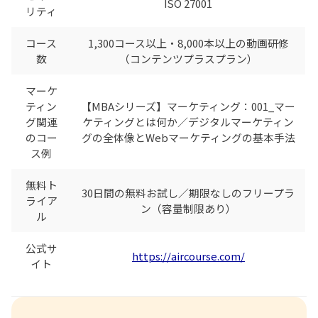
ISO 27001
リティ
コース
1,300コース以上・8,000本以上の動画研修
数
（コンテンツプラスプラン）
マーケ
ティン
【MBAシリーズ】マーケティング：001_マー
グ関連
ケティングとは何か／デジタルマーケティン
のコー
グの全体像とWebマーケティングの基本手法
ス例
無料ト
30日間の無料お試し／期限なしのフリープラ
ライア
ン（容量制限あり）
ル
公式サ
https://aircourse.com/
イト