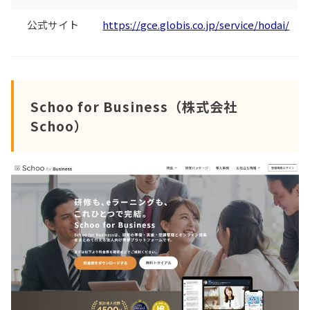
公式サイト
https://gce.globis.co.jp/service/hodai/
Schoo for Business（株式会社
Schoo）