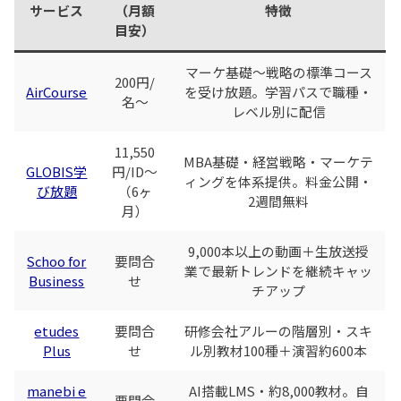
サービス
（月額
特徴
目安）
マーケ基礎〜戦略の標準コース
200円/
AirCourse
を受け放題。学習パスで職種・
名〜
レベル別に配信
11,550
MBA基礎・経営戦略・マーケテ
GLOBIS学
円/ID〜
ィングを体系提供。料金公開・
び放題
（6ヶ
2週間無料
月）
9,000本以上の動画＋生放送授
Schoo for
要問合
業で最新トレンドを継続キャッ
Business
せ
チアップ
etudes
要問合
研修会社アルーの階層別・スキ
Plus
せ
ル別教材100種＋演習約600本
manebi e
AI搭載LMS・約8,000教材。自
要問合