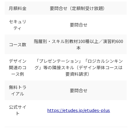
月額料金
要問合せ（定額制受け放題）
セキュリ
要問合せ
ティ
階層別・スキル別教材100種以上／演習約600
コース数
本
デザイン
「プレゼンテーション」「ロジカルシンキン
関連のコ
グ」等の隣接スキル（デザイン単体コースは
ース例
要資料請求）
無料トラ
要問合せ
イアル
公式サイ
https://etudes.jp/etudes-plus
ト