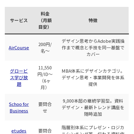
料金
サービス
（月額
特徴
目安）
デザイン思考からAdobe実践操
200円/
AirCourse
作まで概念と手技を同一基盤で
名〜
カバー
11,550
グロービ
MBA体系にデザインカテゴリ。
円/ID〜
ス学び放
デザイン思考・事業開発を体系
（6ヶ
題
提供
月）
9,000本超の継続学習型。資料
Schoo for
要問合
デザイン・最新トレンド講座を
Business
せ
随時追加
階層別体系にプレゼン・ロジカ
etudes
要問合
ルシンキング等、伝わる資料作