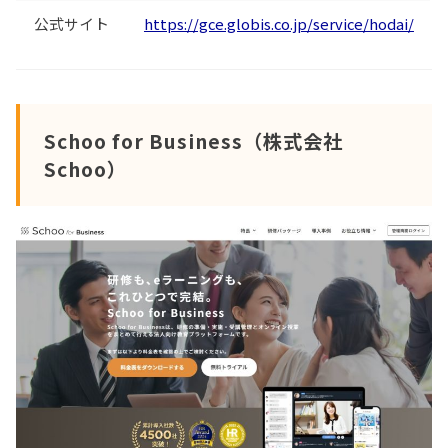
公式サイト
https://gce.globis.co.jp/service/hodai/
Schoo for Business（株式会社
Schoo）