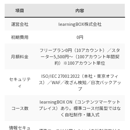
項目
内容
運営会社
learningBOX株式会社
初期費用
0円
フリープラン0円（10アカウント）／スタ
月額料金
ーター5,500円〜（100アカウント年間契
約）※100アカウント単位
ISO/IEC 27001:2022（本社・東京オフィ
セキュリテ
ス）／WAF／改ざん検知／日次バックアッ
ィ
プ
learningBOX ON（コンテンツマーケット
コース数
プレイス）あり。標準コース付属型ではな
く自社制作・購入式
情報セキュ