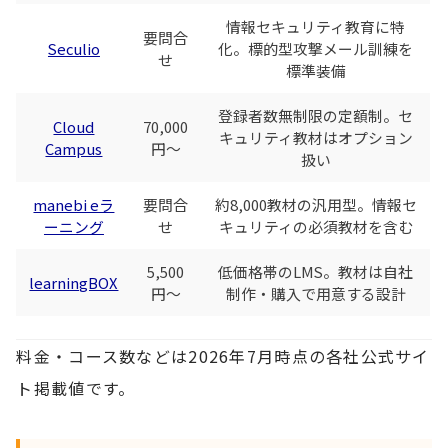
情報セキュリティ教育に特
要問合
Seculio
化。標的型攻撃メール訓練を
せ
標準装備
登録者数無制限の定額制。セ
Cloud
70,000
キュリティ教材はオプション
Campus
円〜
扱い
manebi eラ
要問合
約8,000教材の汎用型。情報セ
ーニング
せ
キュリティの必須教材を含む
5,500
低価格帯のLMS。教材は自社
learningBOX
円〜
制作・購入で用意する設計
料金・コース数などは2026年7月時点の各社公式サイ
ト掲載値です。