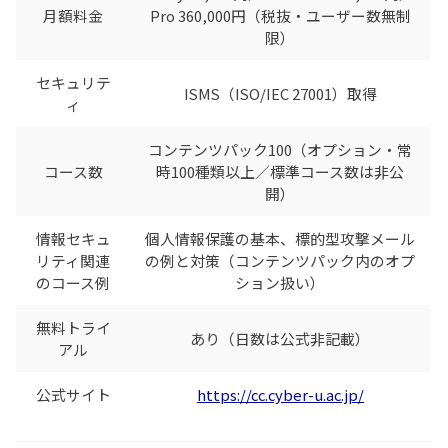
月額料金
Pro 360,000円（税抜・ユーザー数無制
限）
セキュリテ
ISMS（ISO/IEC 27001）取得
ィ
コンテンツパック100（オプション・常
コース数
時100種類以上／標準コース数は非公
開）
情報セキュ
個人情報保護の基本、標的型攻撃メール
リティ関連
の例と対策（コンテンツパック内のオプ
のコース例
ション扱い）
無料トライ
あり（日数は公式非記載）
アル
公式サイト
https://cc.cyber-u.ac.jp/