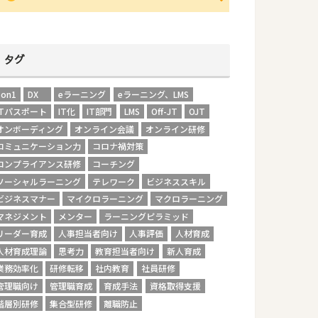
タグ
1on1
DX
eラーニング
eラーニング、LMS
ITパスポート
IT化
IT部門
LMS
Off-JT
OJT
オンボーディング
オンライン会議
オンライン研修
コミュニケーション力
コロナ禍対策
コンプライアンス研修
コーチング
ソーシャルラーニング
テレワーク
ビジネススキル
ビジネスマナー
マイクロラーニング
マクロラーニング
マネジメント
メンター
ラーニングピラミッド
リーダー育成
人事担当者向け
人事評価
人材育成
人材育成理論
思考力
教育担当者向け
新人育成
業務効率化
研修転移
社内教育
社員研修
管理職向け
管理職育成
育成手法
資格取得支援
階層別研修
集合型研修
離職防止