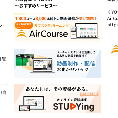
～おすすめサービス～
KI
Air
https
メ
？
修管
担当