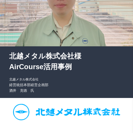
北越メタル株式会社
様
AirCourse活用事例
北越メタル株式会社
経営統括本部経営企画部
酒井 克徳 氏