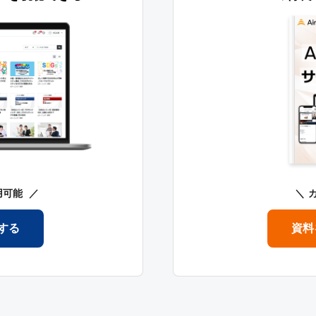
用可能
する
資料