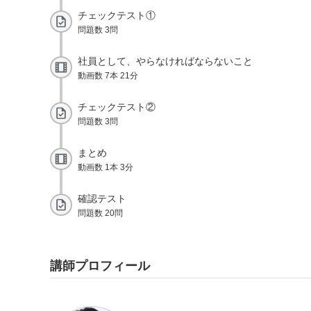
チェックテスト①
問題数 3問
社員として、やらなければならないこと
動画数 7本 21分
チェックテスト②
問題数 3問
まとめ
動画数 1本 3分
確認テスト
問題数 20問
講師プロフィール