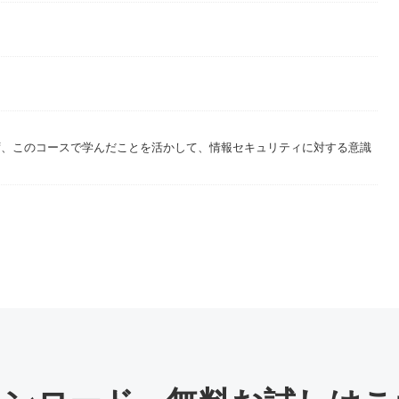
）情報セキュリティ入門
ら見たICT経営
ず、このコースで学んだことを活かして、情報セキュリティに対する意識