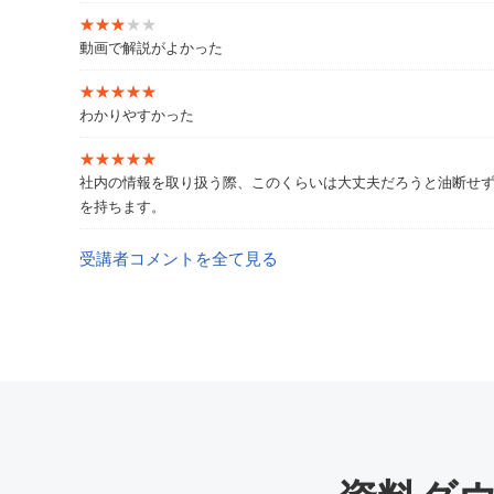
・【執筆記事】NTTドコモ（Biz Solution by docomo
★★★★★
★★★★★
・【執筆記事】日本電信電話ユーザ協会 中小企業診断士か
動画で解説がよかった
★★★★★
★★★★★
わかりやすかった
★★★★★
★★★★★
社内の情報を取り扱う際、このくらいは大丈夫だろうと油断せ
を持ちます。
受講者コメントを全て見る