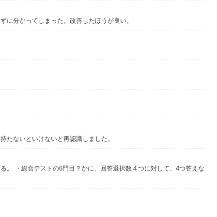
います。
えずに分かってしまった。改善したほうが良い。
るからこそできる、実践的な研修・講演を提供しております。
。
を持たないといけないと再認識しました。
zon.co.jp/exec/...
る。 ・総合テストの6門目？かに、回答選択数４つに対して、4つ答えな
活かせ！
https://www.amazon.co.jp/exec/...
一答集
https://www.amazon.co.jp/exec/...