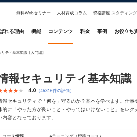
無料Webセミナー
人材育成コラム
資格講座 スタディング
ばれる理由
機能
コンテンツ
料金
事例
お役立ち
ュリティ基本知識【入門編】
情報セキュリティ基本知識
4.0
★★★★★
★★★★★
（45316件の評価）
情報セキュリティで「何を」守るのか？基本を学べます。仕事
体的に「やった方が良いこと・やってはいけないこと」をレク
い内容となっております。
コース情報
eラーニング（標準コース）