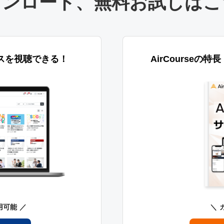
ウンロード
、
無料お試しはこ
スを視聴できる！
AirCourseの
用可能