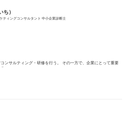
いち）
ーケティングコンサルタント 中小企業診断士
コンサルティング・研修を行う。 その一方で、企業にとって重要
いる。
をつなぐためのチームづくりに踏み込むことを心がけている。
IT人材育成、独立・起業など） 上から目線で押し付けるのではな