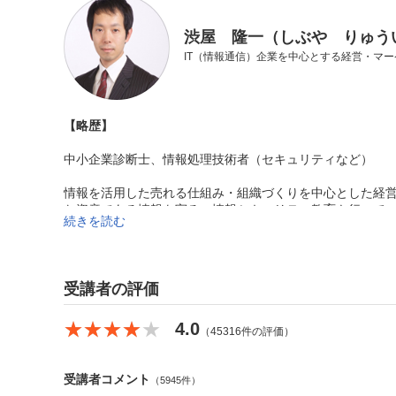
渋屋 隆一（しぶや りゅう
IT（情報通信）企業を中心とする経営・マ
【略歴】
中小企業診断士、情報処理技術者（セキュリティなど）
情報を活用した売れる仕組み・組織づくりを中心とした経営
な資産である情報を守る、情報セキュリティ教育も行って
続きを読む
９年間の大企業における管理職経験を活かし、 経営と現場
受講者の評価
【得意な分野】
★★★★★
★★★★★
4.0
（45316件の評価）
受講者コメント
（5945件）
コンサルティング
（戦略策定、商品企画、マーケティング、