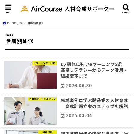
menu
search
HOME
タグ : 階層別研修
階層別研修
DX研修に強いeラーニング5選｜
ｅラーニング・LMS
基礎リテラシーからデータ活用・
組織変革まで
2026.06.30
先端事例に学ぶ製造業の人材育成
人材育成・スキルアップ
｜育成計画立案のステップも解説
2025.03.04
部下育成研修の内容と進め方｜研
社員研修