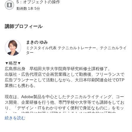
5：オブジェクトの操作
動画数 1本 5分
講師プロフィール
まきの ゆみ
ミクスタイル代表 テクニカルトレーナー、テクニカルライ
ター
▼略歴▼
広島県出身 早稲田大学大学院商学研究科修士課程修了。
出版社・広告代理店で企画営業職として勤務後、フリーランスで
広告プランナーとして活動しながら、大日本印刷関連会社でDTP
業務にも携わる。
現在は、Adobe製品を中心としたテクニカルライティング、コー
ス開発、企業研修を行う他、専門学校や大学等でも講師をしてお
り、「デザイン・ITをわかりやすく便利で身近なものに」をモッ
トーに、次世代に知識と経験を伝えるために精力的に活動中。
続きを読む
■チュートリアルブログ：
https://ameblo.jp/mixtyle
■X（旧Twitter）：
@mixtyle