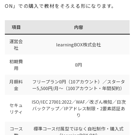
ON」での購入で教材をそろえる形になります。
項目
内容
運営会
learningBOX株式会社
社
初期費
0円
用
月額料
フリープラン0円（10アカウント）／スタータ
金
ー5,500円/月〜（100アカウント・年間契約）
ISO/IEC 27001:2022／WAF／改ざん検知／日次
セキュ
バックアップ／IPアドレス制限・2要素認証あ
リティ
り
コース
標準コース付属型ではなく自社制作・購入式