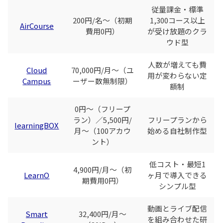
従量課金・標準
200円/名〜（初期
1,300コース以上
AirCourse
費用0円）
が受け放題のクラ
ウド型
人数が増えても費
Cloud
70,000円/月〜（ユ
用が変わらない定
Campus
ーザー数無制限）
額制
0円〜（フリープ
ラン）／5,500円/
フリープランから
learningBOX
月〜（100アカウ
始める自社制作型
ント）
低コスト・最短1
4,900円/月〜（初
LearnO
ヶ月で導入できる
期費用0円）
シンプル型
動画とライブ配信
Smart
32,400円/月〜
を組み合わせた研