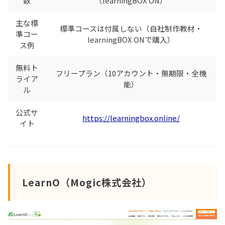
数
（learningBOX ON）
主な標
標準コースは付属しない（自社制作教材・
準コー
learningBOX ONで購入）
ス例
無料ト
フリープラン（10アカウント・無期限・全機
ライア
能）
ル
公式サ
https://learningbox.online/
イト
LearnO（Mogic株式会社）