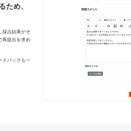
るため、
し採点結果がそ
で再提出を求め
ードバックも一