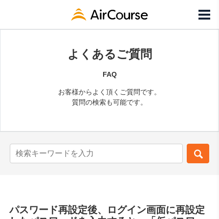
よくあるご質問
FAQ
お客様からよく頂くご質問です。
質問の検索も可能です。
パスワード再設定後、ログイン画面に再設定