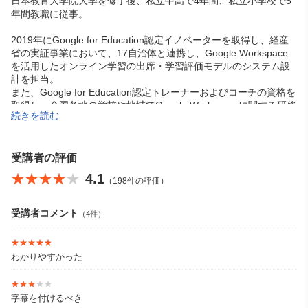
日本教育大学院大学を修了後、私立中高で4年間、私立小学校で5
年間教職に従事。
2019年にGoogle for Education認定イノベーターを取得し、経産
省の実証事業において、17自治体と連携し、Google Workspace
を活用したオンライン学習の出席・学習評価モデルのシステム設
計を担当。
また、Google for Education認定トレーナーおよびコーチの資格を
取得し、全国各地の学校や地域でGoogle Workspaceに関する研修
続きを読む
やコーチングを実施。
2021年からは大学講師、高校ICT活用アドバイザー、企業向けDX
推進コンサルタントとして、AIやICTの推進活動を幅広く展開。20
受講者の評価
25年に株式会社Next Education Designを設立し、Google Worksp
★★★★★
★★★★★
4.1
（198件の評価）
ace に関する研修やスクールを運営。
YouTubeチャンネル「AI・ICT活用チャンネル」では、企業や教育
受講者コメント
（4件）
現場で活用可能なAI・ICTツールをわかりやすく解説中。
★★★★★
★★★★★
https://www.youtube.com/@suguru_aiict
わかりやすかった
★★★★★
★★★★★
字幕を付けるべき