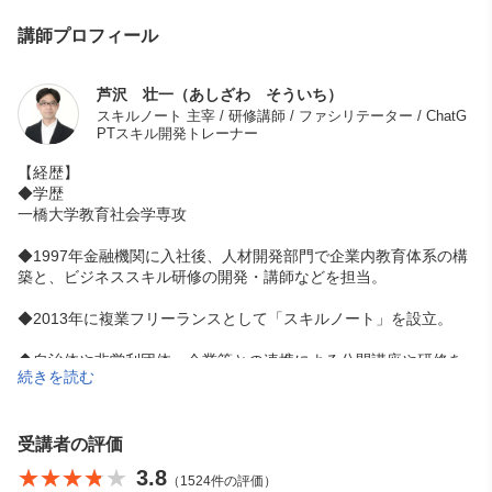
講師プロフィール
芦沢 壮一（あしざわ そういち）
スキルノート 主宰 / 研修講師 / ファシリテーター / ChatG
PTスキル開発トレーナー
【経歴】
◆学歴
一橋大学教育社会学専攻
◆1997年金融機関に入社後、人材開発部門で企業内教育体系の構
築と、ビジネススキル研修の開発・講師などを担当。
◆2013年に複業フリーランスとして「スキルノート」を設立。
◆自治体や非営利団体・企業等との連携による公開講座や研修を
続きを読む
企画・実施。
コロナ禍を契機に「伝わるオンライン研修」の構築手法を開発
し、オンラインセミナーを3年間で142回、約3,000名が受講。
受講者の評価
◆ 2023年3月より「ChatGPT」を始めとした生成AI活用による業
★★★★★
★★★★★
3.8
（1524件の評価）
務品質の向上や教育研修分野への活用を探索。