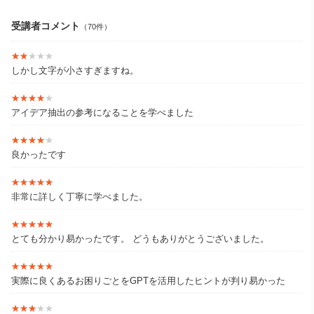
ユーザーサイドとしての「わかりやすいAIの特性理解と、活用
方法の実践」に関する普及事業を展開中。
受講者コメント
（70件）
登録者2万6,000名超のFacebookグループ「ChatGPT・AI活用
コミュニティ」共同管理人。
★★★★★
★★★★★
しかし文字が小さすぎますね。
◆府中市NPO・ソーシャルビジネス個別相談アドバイザー、第5期
府中市男女共同参画協議会推進委員としても活動。
★★★★★
★★★★★
アイデア抽出の参考になることを学べました
【WEB】
skillnoteのnote
https://note.com/skill_note/
★★★★★
★★★★★
良かったです
★★★★★
★★★★★
非常に詳しく丁寧に学べました。
★★★★★
★★★★★
とても分かり易かったです。 どうもありがとうございました。
★★★★★
★★★★★
実際に良くあるお困りごとをGPTを活用したヒントが判り易かった
★★★★★
★★★★★