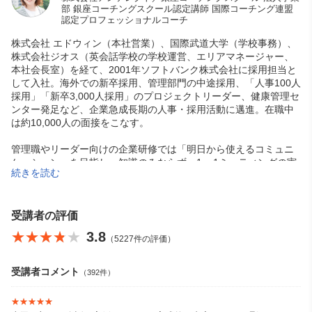
部 銀座コーチングスクール認定講師 国際コーチング連盟
認定プロフェッショナルコーチ
株式会社 エドウィン（本社営業）、国際武道大学（学校事務）、
株式会社ジオス（英会話学校の学校運営、エリアマネージャー、
本社会長室）を経て、2001年ソフトバンク株式会社に採用担当と
して入社。海外での新卒採用、管理部門の中途採用、「人事100人
採用」「新卒3,000人採用」のプロジェクトリーダー、健康管理セ
ンター発足など、企業急成長期の人事・採用活動に邁進。在職中
は約10,000人の面接をこなす。
管理職やリーダー向けの企業研修では「明日から使えるコミュニ
ケーション」を目指し、知識のみならず、1on1ミーティングの実
続きを読む
体験や社外コーチとしてサポートしたことなどを含めて「使え
る」内容で構成しているものを提供している。
受講者の評価
★★★★★
★★★★★
3.8
（5227件の評価）
銀座コーチングスクール
受講者コメント
（392件）
★★★★★
★★★★★