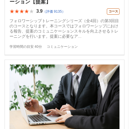
ーション【提案】
★★★★★
★★★★★
3.9
（評価 9135）
コース
フォロワーシップトレーニングシリーズ（全4回）の第3回目
のコースとなります。本コースではフォロワーシップにおけ
る報告、提案のコミュニケーションスキルを向上させるトレ
ーニングを行います。提案に必要なア
...
学習時間の目安 40分
コミュニケーション