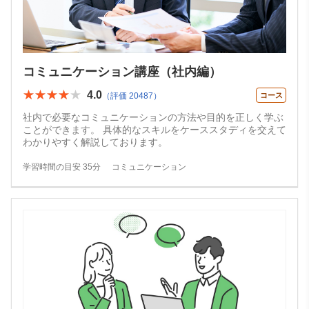
コミュニケーション講座（社内編）
★★★★★
★★★★★
4.0
（評価 20487）
コース
社内で必要なコミュニケーションの方法や目的を正しく学ぶ
ことができます。 具体的なスキルをケーススタディを交えて
わかりやすく解説しております。
学習時間の目安 35分
コミュニケーション