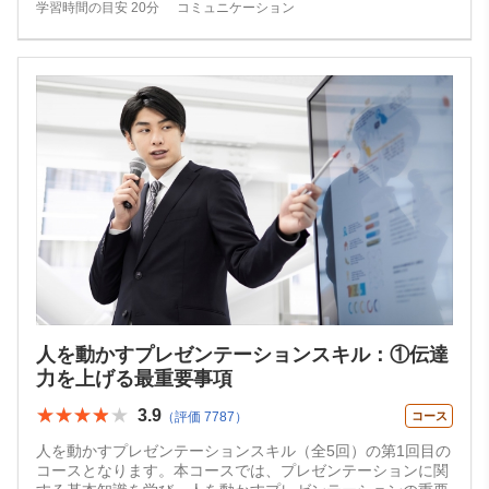
学習時間の目安 20分
コミュニケーション
人を動かすプレゼンテーションスキル：①伝達
力を上げる最重要事項
★★★★★
★★★★★
3.9
（評価 7787）
コース
人を動かすプレゼンテーションスキル（全5回）の第1回目の
コースとなります。本コースでは、プレゼンテーションに関