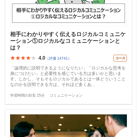
相手にわかりやすく伝えるロジカルコミュニケ
ーション①ロジカルなコミュニケーションと
は？
★★★★★
★★★★★
4.0
（評価 14741）
コース
「論理的に説明できるようになりたい」「ロジカルな思考を
身につけたい」と必要性を感じている方は多いかと思いま
す。しかし、そもそもロジカルであるとは一体どういうこと
なのかを説明できる方は、それほど多くあ
...
学習時間の目安 25分
コミュニケーション