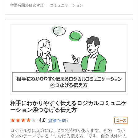
学習時間の目安 45分
コミュニケーション
相手にわかりやすく伝えるロジカルコミュニケ
ーション④つなげる伝え方
★★★★★
★★★★★
4.0
（評価 9485）
コース
ロジカルな伝え方には、2つの特徴があります。その一つが
今回のテーマである「つなげる伝え方」です。自分以外の人