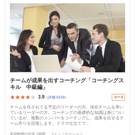
チームが成果を出すコーチング「コーチングス
キル 中級編」
★★★★★
★★★★★
3.9
（評価 6439）
コース
チームを任されてる予定のリーダーの方。現在チームを率い
ているリーダーの方。コーチングの基礎的な知識は身につい
ているが、複数のメンバーをコーチングし、成果を出せるチ
ーム作りを目指します。ドラマ仕立てで
...
学習時間の目安 1時間
コミュニケーション