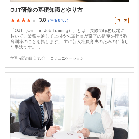
OJT研修の基礎知識とやり方
★★★★★
★★★★★
3.8
（評価 8783）
コース
「OJT（On-The-Job Training）」とは、実際の職務現場に
おいて、業務を通して上司や先輩社員が部下の指導を行う教
育訓練のことを指します。 主に新入社員育成のためのに適し
た手法です。
...
学習時間の目安 35分
コミュニケーション