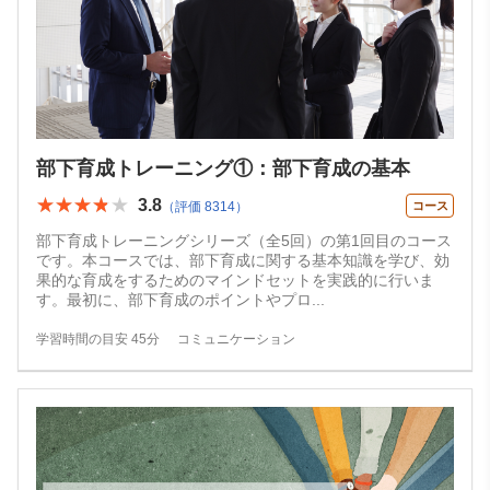
部下育成トレーニング①：部下育成の基本
★★★★★
★★★★★
3.8
（評価 8314）
コース
部下育成トレーニングシリーズ（全5回）の第1回目のコース
です。本コースでは、部下育成に関する基本知識を学び、効
果的な育成をするためのマインドセットを実践的に行いま
す。最初に、部下育成のポイントやプロ
...
学習時間の目安 45分
コミュニケーション