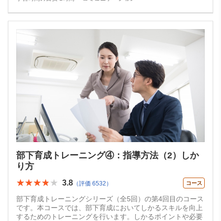
部下育成トレーニング④：指導方法（2）しか
り方
★★★★★
★★★★★
3.8
（評価 6532）
コース
部下育成トレーニングシリーズ（全5回）の第4回目のコース
です。本コースでは、部下育成においてしかるスキルを向上
するためのトレーニングを行います。しかるポイントや必要