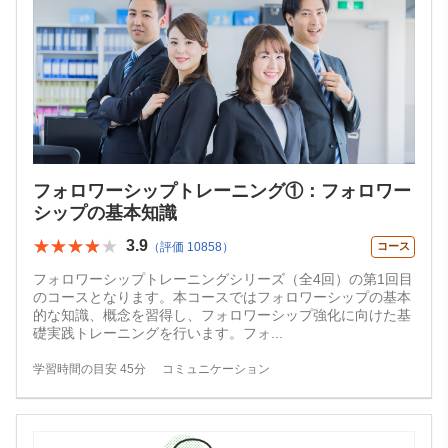
フォロワーシップトレーニング①：フォロワー
シップの基本知識
★★★★★
★★★★★
3.9
（評価 10858）
コース
フォロワーシップトレーニングシリーズ（全4回）の第1回目
のコースとなります。本コースではフォロワーシップの基本
的な知識、概念を習得し、フォロワーシップ強化に向けた基
礎実践トレーニングを行います。フォ
...
学習時間の目安 45分
コミュニケーション