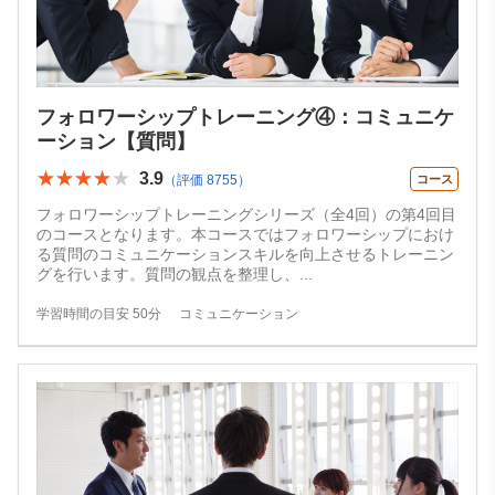
フォロワーシップトレーニング④：コミュニケ
ーション【質問】
★★★★★
★★★★★
3.9
（評価 8755）
コース
フォロワーシップトレーニングシリーズ（全4回）の第4回目
のコースとなります。本コースではフォロワーシップにおけ
る質問のコミュニケーションスキルを向上させるトレーニン
グを行います。質問の観点を整理し、
...
学習時間の目安 50分
コミュニケーション