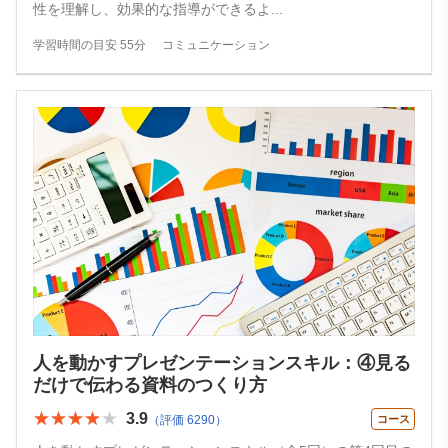
性を理解し、効果的な指導ができるよ
...
学習時間の目安 55分
コミュニケーション
人を動かすプレゼンテーションスキル：④見る
だけで伝わる資料のつくり方
★★★★★
★★★★★
3.9
（評価 6290）
コース