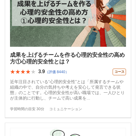
成果を上げるチームを作る心理的安全性の高め
方①心理的安全性とは？
★★★★★
★★★★★
3.9
（評価 8440）
コース
近年注目されている“心理的安全性”とは「所属するチームや
組織の中で、自分の気持ちや考えを安心して発言できる状
態」のことです。心理的安全性が高い職場では、一人ひとり
が主体的に行動し、チームで高い成果を
...
学習時間の目安 30分
コミュニケーション