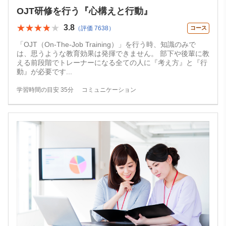
OJT研修を行う『心構えと行動』
★★★★★
★★★★★
3.8
（評価 7638）
コース
「OJT（On-The-Job Training）」を行う時、知識のみで
は、思うような教育効果は発揮できません。 部下や後輩に教
える前段階でトレーナーになる全ての人に『考え方』と『行
動』が必要です
...
学習時間の目安 35分
コミュニケーション