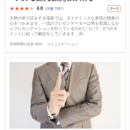
★★★★★
★★★★★
4.0
（評価 7997）
コース
大勢の前で話をする場面では、ダイナミックな表現が聴衆の
心をつかみます。一流のプレゼンテーターは何を意識しなが
らプレゼンテーションを行っているのかについて、6つのポ
イントに絞って解説をしていきます。決
...
学習時間の目安 40分
コミュニケーション