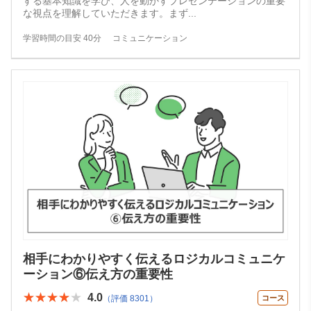
する基本知識を学び、人を動かすプレゼンテーションの重要
な視点を理解していただきます。まず
...
学習時間の目安 40分
コミュニケーション
相手にわかりやすく伝えるロジカルコミュニケ
ーション⑥伝え方の重要性
★★★★★
★★★★★
4.0
（評価 8301）
コース