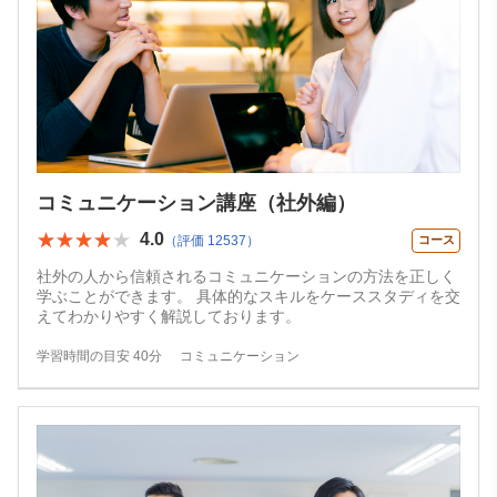
コミュニケーション講座（社外編）
★★★★★
★★★★★
4.0
（評価 12537）
コース
社外の人から信頼されるコミュニケーションの方法を正しく
学ぶことができます。 具体的なスキルをケーススタディを交
えてわかりやすく解説しております。
学習時間の目安 40分
コミュニケーション