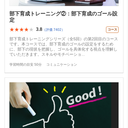
部下育成トレーニング②：部下育成のゴール設
定
★★★★★
★★★★★
3.8
（評価 7402）
コース
部下育成トレーニングシリーズ（全5回）の第2回目のコース
です。本コースでは、部下育成のゴールの設定をするため
に、部下の現状を把握し、ゴールを具体化する視点を理解し
ていただきます。スキルやモチベーショ
...
学習時間の目安 50分
コミュニケーション