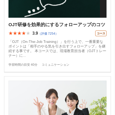
OJT研修を効果的にするフォローアップのコツ
★★★★★
★★★★★
3.9
（評価 7254）
コース
「OJT（On-The-Job Training）」を行う上で、一番重要な
ポイントは「相手のやる気を引き出すフォローアップ」を継
続する事です。 本コースでは、現場教育担当者（OJTトレー
ナー）に
...
学習時間の目安 40分
コミュニケーション