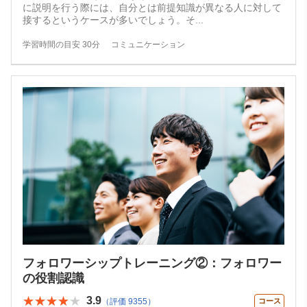
に説明を行う際には、自分とは前提知識が異なる人に対して
接するというケースが多いでしょう。そ
...
学習時間の目安 30分
コミュニケーション
フォロワーシップトレーニング②：フォロワー
の役割認識
★★★★★
★★★★★
3.9
（評価 9355）
コース