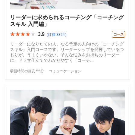
リーダーに求められるコーチング「コーチング
スキル 入門編」
★★★★★
★★★★★
3.9
（評価 8324）
コース
リーダーになりたての人、なる予定の人向けの「コーチング
スキル」入門コースです。リーダーシップを発揮しているつ
もりが、うまくいかない、そんな悩みをお持ちのリーダー
に、ドラマ仕立てでわかりやすく「コーチ
...
学習時間の目安 55分
コミュニケーション