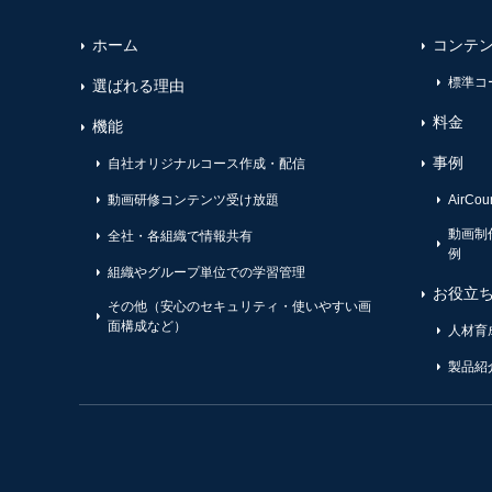
ホーム
コンテ
標準コ
選ばれる理由
料金
機能
事例
自社オリジナルコース作成・配信
動画研修コンテンツ受け放題
AirC
動画制
全社・各組織で情報共有
例
組織やグループ単位での学習管理
お役立
その他（安心のセキュリティ・使いやすい画
面構成など）
人材育
製品紹