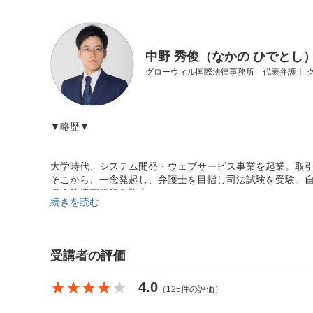
中野 秀俊（なかの ひでとし
グローウィル国際法律事務所 代表弁護士 
▼略歴▼
大学時代、システム開発・ウェブサービス事業を起業。取
そこから、一念発起し、弁護士を目指し司法試験を受験。自
扱う法律事務所を設立。
続きを読む
IT・インターネット企業からの相談を数多く受け、相談件
いように契約書利用規約のチェックは４８時間以内にレビ
無理！」では終わらせずに「じゃあ、どうする」の提案を
受講者の評価
士として、クライアント企業からは評価を得ている。
★★★★★
★★★★★
4.0
（125件の評価）