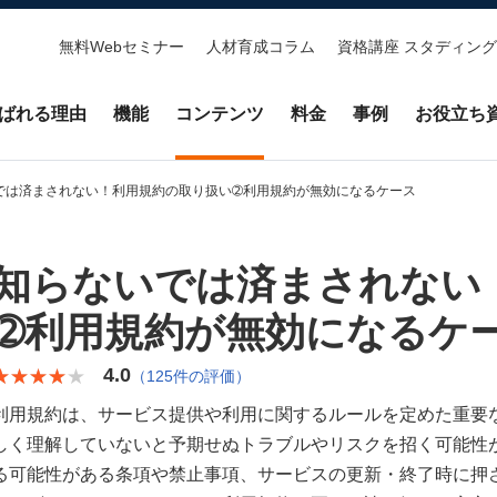
無料Webセミナー
人材育成コラム
資格講座 スタディング
ばれる理由
機能
コンテンツ
料金
事例
お役立ち
では済まされない！利用規約の取り扱い➁利用規約が無効になるケース
知らないでは済まされない
➁利用規約が無効になるケ
4.0
★★★★★
★★★★★
（125件の評価）
利用規約は、サービス提供や利用に関するルールを定めた重要
しく理解していないと予期せぬトラブルやリスクを招く可能性
る可能性がある条項や禁止事項、サービスの更新・終了時に押