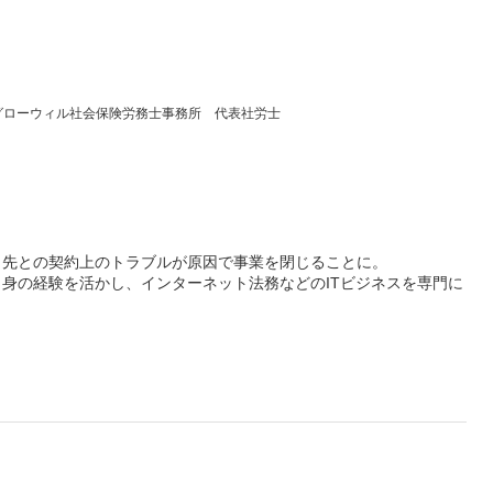
）
グローウィル社会保険労務士事務所 代表社労士
引先との契約上のトラブルが原因で事業を閉じることに。
身の経験を活かし、インターネット法務などのITビジネスを専門に
数は３０００件以上。IT企業に必要な「スピード」を損なうことのな
ューするなど「スピード対応」にも力を入れている。また「法律的に
するなど、経営者目線でのアドバイスをすることができる稀有な弁護