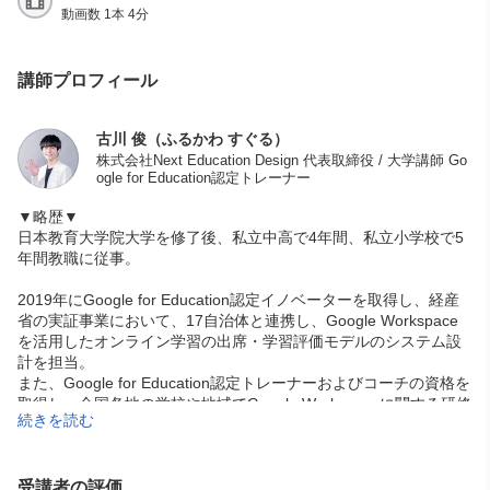
動画数 1本 4分
講師プロフィール
古川 俊（ふるかわ すぐる）
株式会社Next Education Design 代表取締役 / 大学講師 Go
ogle for Education認定トレーナー
▼略歴▼
日本教育大学院大学を修了後、私立中高で4年間、私立小学校で5
年間教職に従事。
2019年にGoogle for Education認定イノベーターを取得し、経産
省の実証事業において、17自治体と連携し、Google Workspace
を活用したオンライン学習の出席・学習評価モデルのシステム設
計を担当。
また、Google for Education認定トレーナーおよびコーチの資格を
取得し、全国各地の学校や地域でGoogle Workspaceに関する研修
続きを読む
やコーチングを実施。
2021年からは大学講師、高校ICT活用アドバイザー、企業向けDX
推進コンサルタントとして、AIやICTの推進活動を幅広く展開。20
受講者の評価