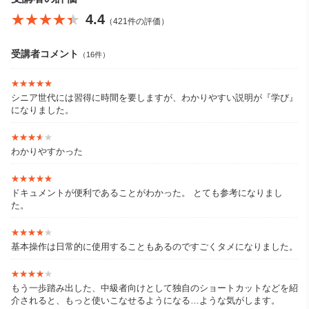
25年に株式会社Next Education Designを設立し、Google Worksp
★★★★★
★★★★★
4.4
（421件の評価）
ace に関する研修やスクールを運営。
YouTubeチャンネル「AI・ICT活用チャンネル」では、企業や教育
受講者コメント
（16件）
現場で活用可能なAI・ICTツールをわかりやすく解説中。
★★★★★
★★★★★
https://www.youtube.com/@suguru_aiict
シニア世代には習得に時間を要しますが、わかりやすい説明が『学び』
になりました。
★★★★★
★★★★★
わかりやすかった
★★★★★
★★★★★
ドキュメントが便利であることがわかった。 とても参考になりまし
た。
★★★★★
★★★★★
基本操作は日常的に使用することもあるのですごくタメになりました。
★★★★★
★★★★★
もう一歩踏み出した、中級者向けとして独自のショートカットなどを紹
介されると、もっと使いこなせるようになる…ような気がします。