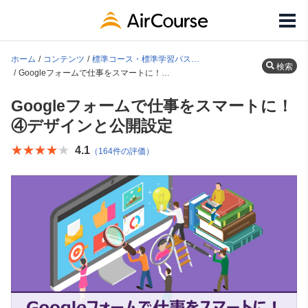
ホーム
コンテンツ
標準コース・標準学習パス一覧
検索
Googleフォームで仕事をスマートに！④デザインと公開設定
Googleフォームで仕事をスマートに！
④デザインと公開設定
★★★★★
★★★★★
4.1
（164件の評価）