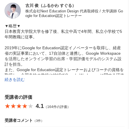
古川 俊（ふるかわ すぐる）
株式会社Next Education Design 代表取締役 / 大学講師 Go
ogle for Education認定トレーナー
▼略歴▼
日本教育大学院大学を修了後、私立中高で4年間、私立小学校で5
年間教職に従事。
2019年にGoogle for Education認定イノベーターを取得し、経産
省の実証事業において、17自治体と連携し、Google Workspace
を活用したオンライン学習の出席・学習評価モデルのシステム設
計を担当。
また、Google for Education認定トレーナーおよびコーチの資格を
取得し、全国各地の学校や地域でGoogle Workspaceに関する研修
続きを読む
やコーチングを実施。
2021年からは大学講師、高校ICT活用アドバイザー、企業向けDX
推進コンサルタントとして、AIやICTの推進活動を幅広く展開。20
受講者の評価
25年に株式会社Next Education Designを設立し、Google Worksp
★★★★★
★★★★★
4.1
（164件の評価）
ace に関する研修やスクールを運営。
YouTubeチャンネル「AI・ICT活用チャンネル」では、企業や教育
受講者コメント
（3件）
現場で活用可能なAI・ICTツールをわかりやすく解説中。