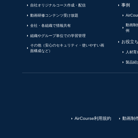
事例
自社オリジナルコース作成・配信
動画研修コンテンツ受け放題
AirC
動画制
全社・各組織で情報共有
例
組織やグループ単位での学習管理
お役立
その他（安心のセキュリティ・使いやすい画
面構成など）
人材育
製品紹
AirCourse利用規約
動画制