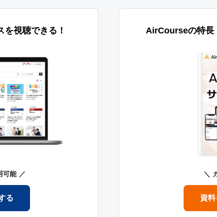
スを視聴できる！
AirCourseの
用可能
する
資料