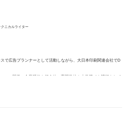
テクニカルライター
ンスで広告プランナーとして活動しながら、大日本印刷関連会社でD
グ、コース開発、企業研修を行う他、専門学校や大学等でも講師をして
」をモットーに、次世代に知識と経験を伝えるために精力的に活動