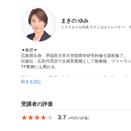
まきの ゆみ
ミクスタイル代表 テクニカルトレーナー、
▼略歴▼
広島県出身 早稲田大学大学院商学研究科修士課程修了。
出版社・広告代理店で企画営業職として勤務後、フリーラ
TP業務にも携わる。
現在は、Adobe製品を中心としたテクニカルライティン
続きを読む
おり、「デザイン・ITをわかりやすく便利で身近なものに
中。
■チュートリアルブログ：
https://ameblo.jp/mixtyle
受講者の評価
■X（旧Twitter）：
@mixtyle
★★★★★
★★★★★
3.7
（45件の評価）