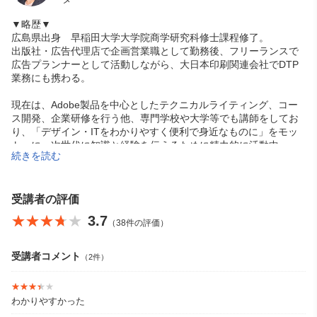
▼略歴▼
広島県出身 早稲田大学大学院商学研究科修士課程修了。
出版社・広告代理店で企画営業職として勤務後、フリーランスで
広告プランナーとして活動しながら、大日本印刷関連会社でDTP
業務にも携わる。
現在は、Adobe製品を中心としたテクニカルライティング、コー
ス開発、企業研修を行う他、専門学校や大学等でも講師をしてお
り、「デザイン・ITをわかりやすく便利で身近なものに」をモッ
トーに、次世代に知識と経験を伝えるために精力的に活動中。
続きを読む
■チュートリアルブログ：
https://ameblo.jp/mixtyle
■X（旧Twitter）：
@mixtyle
受講者の評価
★★★★★
★★★★★
3.7
（38件の評価）
受講者コメント
（2件）
★★★★★
★★★★★
わかりやすかった