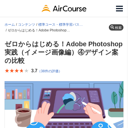
ホーム
コンテンツ
標準コース・標準学習パス一覧
検索
ゼロからはじめる！Adobe Photoshop実践（イメージ画像編）④デザイン案の比較
ゼロからはじめる！Adobe Photoshop
実践（イメージ画像編）④デザイン案
の比較
★★★★★
★★★★★
3.7
（38件の評価）