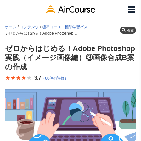
ホーム
コンテンツ
標準コース・標準学習パス一覧
検索
ゼロからはじめる！Adobe Photoshop実践（イメージ画像編）③画像合成B案の作成
ゼロからはじめる！Adobe Photoshop
実践（イメージ画像編）③画像合成B案
の作成
★★★★★
★★★★★
3.7
（60件の評価）