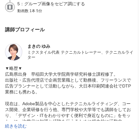
5：グループ画像をセピア調にする
動画数 1本 5分
講師プロフィール
まきの ゆみ
ミクスタイル代表 テクニカルトレーナー、テクニカルライ
ター
▼略歴▼
広島県出身 早稲田大学大学院商学研究科修士課程修了。
出版社・広告代理店で企画営業職として勤務後、フリーランスで
広告プランナーとして活動しながら、大日本印刷関連会社でDTP
業務にも携わる。
現在は、Adobe製品を中心としたテクニカルライティング、コー
ス開発、企業研修を行う他、専門学校や大学等でも講師をしてお
り、「デザイン・ITをわかりやすく便利で身近なものに」をモッ
トーに、次世代に知識と経験を伝えるために精力的に活動中。
続きを読む
■チュートリアルブログ：
https://ameblo.jp/mixtyle
■X（旧Twitter）：
@mixtyle