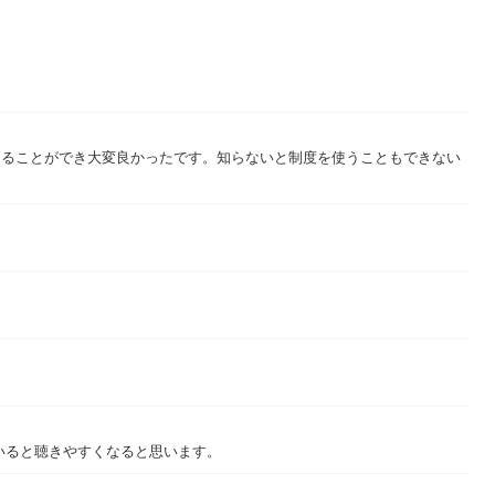
の超基本』（飛鳥新社）
知ることができ大変良かったです。知らないと制度を使うこともできない
いると聴きやすくなると思います。