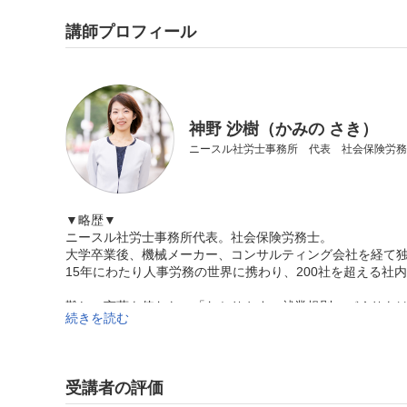
講師プロフィール
神野 沙樹（かみの さき）
ニースル社労士事務所 代表 社会保険労務士 
▼略歴▼
ニースル社労士事務所代表。社会保険労務士。
大学卒業後、機械メーカー、コンサルティング会社を経て
15年にわたり人事労務の世界に携わり、200社を超える社
難しい言葉を使わない「わかりやすい就業規則」づくりを
続きを読む
ト「みんなでつくる就業規則づくり」、ハラスメント防止
一方的に押し付ける講師ではなく、双方向のやり取りの中
受講者の評価
YOUTUBE「社長のミカタ」「世界一わかりやすい就業