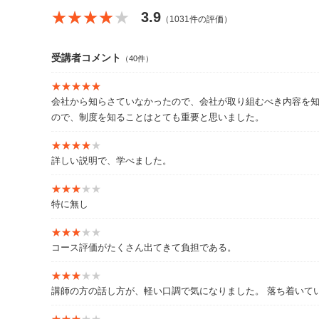
りやすく発信。
★★★★★
★★★★★
3.9
（1031件の評価）
著書：『「社会人になるのが怖い」と思ったら読む 会社
受講者コメント
（40件）
★★★★★
★★★★★
会社から知らさていなかったので、会社が取り組むべき内容を
ので、制度を知ることはとても重要と思いました。
★★★★★
★★★★★
詳しい説明で、学べました。
★★★★★
★★★★★
特に無し
★★★★★
★★★★★
コース評価がたくさん出てきて負担である。
★★★★★
★★★★★
講師の方の話し方が、軽い口調で気になりました。 落ち着いて