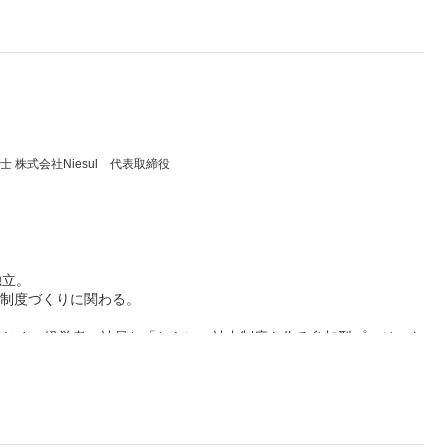
株式会社Niesul 代表取締役
独立。
内制度づくりに関わる。
はじめ、経営者・社員と「ともに」社内制度を作る参加型プロジェク
のための研修など多数実施。
で気付きを生む研修に定評がある。
規則」チャンネルでは、わかりづらい専門用語や人事労務の基本をわか