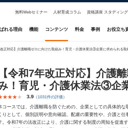
無料Webセミナー
人材育成コラム
資格講座 スタディング
ばれる理由
機能
コンテンツ
料金
事例
お役立ち
年改正対応】介護離職ゼロに向けた取組み！育児・介護休業法③企業に求められる取
【令和7年改正対応】介護
み！育児・介護休業法③企
3.9
★★★★★
★★★★★
（1031件の評価）
本コースでは、介護離職を防ぐための、企業としての具体的な
くりとして、個別説明や意向確認、配慮の重要性や、介護と仕
す。令和7年の法改正により、介護に関する制度の周知を促進す