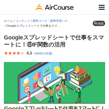
ホーム
コンテンツ
標準コース・標準学習パス一覧
検索
Googleスプレッドシートで仕事をスマートに！⑧IF関数の活用
Googleスプレッドシートで仕事をスマ
ートに！⑧IF関数の活用
★★★★★
★★★★★
4.3
（469件の評価）