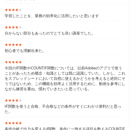
★★★★★
★★★★★
学習したことを、業務の効率化に活用したいと思います
★★★★★
★★★★★
分からない部分もあったのでとても良い講座でした。
★★★★★
★★★★★
初心者でも理解出来た。
★★★★★
★★★★★
今回のIF関数やCOUNTIF関数については、以前Adobeのアプリで使う
ことがあったため概念・知識としては既に認識していた。しかし、これ
をスプレッドシートにおいて自然に使えるかどうかを考えると絶対にそ
うではないため、この機能を効率よく活用するために、動画を参考にし
ながら練習を重ね、慣れていきたいと思っている。
★★★★★
★★★★★
IF関数を使うと合格、不合格などの条件がすぐにわかり便利だと思っ
た。
★★★★★
★★★★★
条件分岐で出力を変えるif関数、条件に一致する項目を数えるCOUNTIF