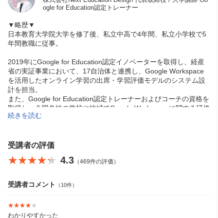
ogle for Education認定トレーナー
▼略歴▼
日本教育大学院大学を修了後、私立中高で4年間、私立小学校で5
年間教職に従事。
2019年にGoogle for Education認定イノベーターを取得し、経産
省の実証事業において、17自治体と連携し、Google Workspace
を活用したオンライン学習の出席・学習評価モデルのシステム設
計を担当。
また、Google for Education認定トレーナーおよびコーチの資格を
取得し、全国各地の学校や地域でGoogle Workspaceに関する研修
続きを読む
やコーチングを実施。
2021年からは大学講師、高校ICT活用アドバイザー、企業向けDX
推進コンサルタントとして、AIやICTの推進活動を幅広く展開。20
受講者の評価
25年に株式会社Next Education Designを設立し、Google Worksp
★★★★★
★★★★★
4.3
（469件の評価）
ace に関する研修やスクールを運営。
YouTubeチャンネル「AI・ICT活用チャンネル」では、企業や教育
受講者コメント
（10件）
現場で活用可能なAI・ICTツールをわかりやすく解説中。
★★★★★
★★★★★
https://www.youtube.com/@suguru_aiict
わかりやすかった