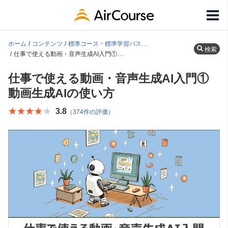
ホーム
コンテンツ
標準コース・標準学習パス一覧
検索
仕事で使える動画・音声生成AI入門①動画生成AIの使い方
仕事で使える動画・音声生成AI入門①
動画生成AIの使い方
★★★★★
★★★★★
3.8
（374件の評価）