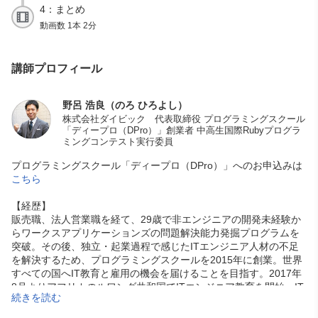
4：まとめ
動画数 1本 2分
講師プロフィール
野呂 浩良（のろ ひろよし）
株式会社ダイビック 代表取締役 プログラミングスクール
「ディープロ（DPro）」創業者 中高生国際Rubyプログラ
ミングコンテスト実行委員
プログラミングスクール「ディープロ（DPro）」へのお申込みは
こちら
【経歴】
販売職、法人営業職を経て、29歳で非エンジニアの開発未経験か
らワークスアプリケーションズの問題解決能力発掘プログラムを
突破。その後、独立・起業過程で感じたITエンジニア人材の不足
を解決するため、プログラミングスクールを2015年に創業。世界
すべての国へIT教育と雇用の機会を届けることを目指す。2017年
8月よりアフリカのルワンダ共和国でITエンジニア教育を開始。IT
続きを読む
エンジニアとして活躍する卒業生を輩出。2020年、第16回「グロ
ービス アルムナイ・アワード」創造部門を受賞。