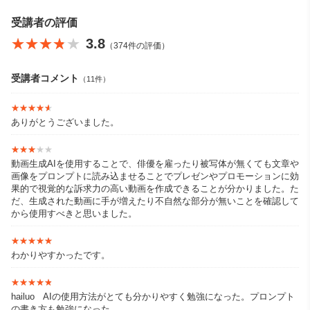
「可能性は無限大！プログラミングでこんなことできないかな？
受講者の評価
あんなことできないかな？と考えて、試しにつくる体験はとても
★★★★★
★★★★★
3.8
（374件の評価）
楽しいですよね。自分ができることが増えて、少しずつ便利にな
って、もっとやってみたいとどんどん思えてくる。でも、うまく
できなかったらどうしよう、時間がもったいないかなって思うか
受講者コメント
（11件）
もしれない。失敗したっていいじゃないか、挑戦しただけ経験に
なる。ガンガンにいこう！」
★★★★★
★★★★★
ありがとうございました。
★★★★★
★★★★★
動画生成AIを使用することで、俳優を雇ったり被写体が無くても文章や
画像をプロンプトに読み込ませることでプレゼンやプロモーションに効
果的で視覚的な訴求力の高い動画を作成できることが分かりました。た
だ、生成された動画に手が増えたり不自然な部分が無いことを確認して
から使用すべきと思いました。
★★★★★
★★★★★
わかりやすかったです。
★★★★★
★★★★★
hailuo AIの使用方法がとても分かりやすく勉強になった。プロンプト
の書き方も勉強になった。